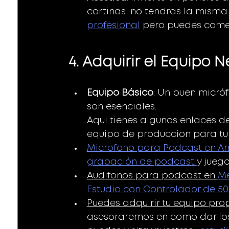
cortinas, no tendras la misma
profesional
 pero puedes comen
4. Adquirir el Equipo N
Equipo Básico
: Un buen micróf
son esenciales.
Aqui tienes algunos enlaces d
equipo de produccion para tu
Microfono para Podcast en 
grabación de podcast 
y jueg
Audifonos para podcast en 
Me
Estudio con Controlador de 5
Puedes adquirir tu equipo prop
asesoraremos en como dar los