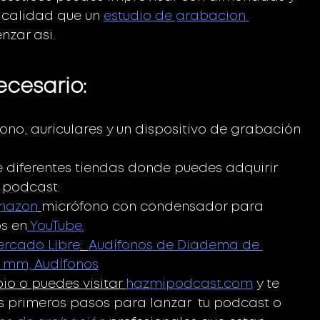
 calidad que un 
estudio de grabacion 
zar asi. 
ecesario:
ono, auriculares y un dispositivo de grabación 
e diferentes tiendas donde puedes adquirir 
 podcast: 
Amazon
micrófono con condensador para 
os en
 YouTube.
rcado Libre
:  
Audífonos de Diadema de 
0 mm, Audífonos
io o puedes visitar 
hazmipodcast.com
 y te 
 primeros pasos para lanzar  tu podcast o 