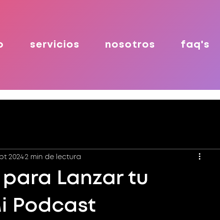
o
servicios
nosotros
faq's
pt 2024
2 min de lectura
 para Lanzar tu
i Podcast