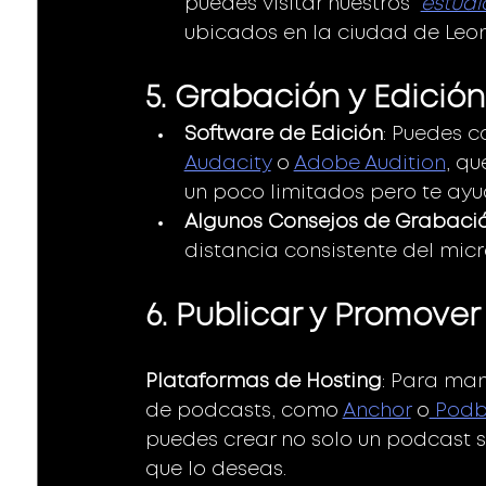
puedes visitar nuestros  
estudi
ubicados en la ciudad de Leon
5. Grabación y Edició
Software de Edición
: Puedes 
Audacity
 o 
Adobe Audition
, qu
un poco limitados pero te ay
Algunos Consejos de Grabaci
distancia consistente del micr
6. Publicar y Promover
Plataformas de Hosting
: Para man
de podcasts, como 
Anchor
 o
 Pod
puedes crear no solo un podcast s
que lo deseas. 