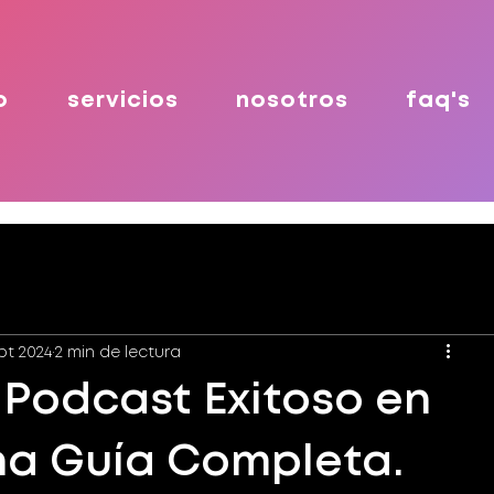
o
servicios
nosotros
faq's
pt 2024
2 min de lectura
Podcast Exitoso en
na Guía Completa.