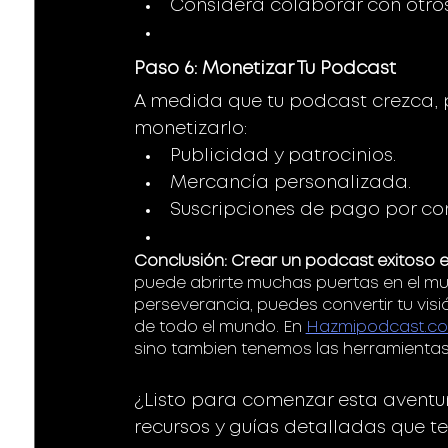
Considera colaborar con otros
Paso 6: Monetizar Tu Podcast 
A medida que tu podcast crezca, 
monetizarlo:
Publicidad y patrocinios.
Mercancía personalizada.
Suscripciones de pago por con
Conclusión:
Crear un podcast exitoso 
puede abrirte muchas puertas en el mund
perseverancia, puedes convertir tu vis
de todo el mundo. En 
Hazmipodcast.c
sino tambien tenemos las herramienta
¿Listo para comenzar esta aventur
recursos y guías detalladas que 