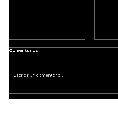
Comentarios
Escribir un comentario...
Ventajas de Grabar tu
Ventaj
Podcast en un estudio
podcas
profesional de podcast
produc
en León Guanajuato