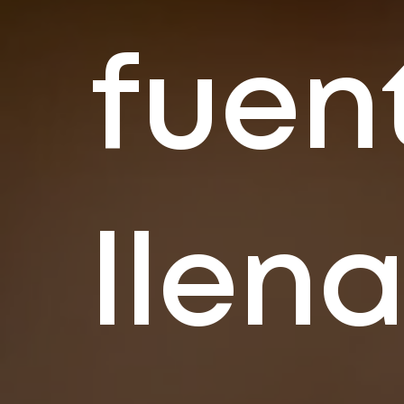
fuen
llen