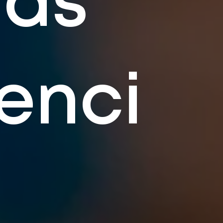
mas
enci