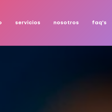
o
servicios
nosotros
faq's