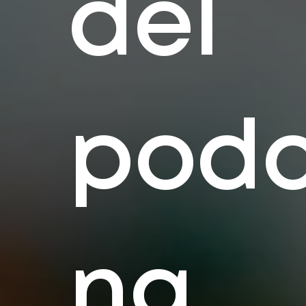
del
podc
ng.