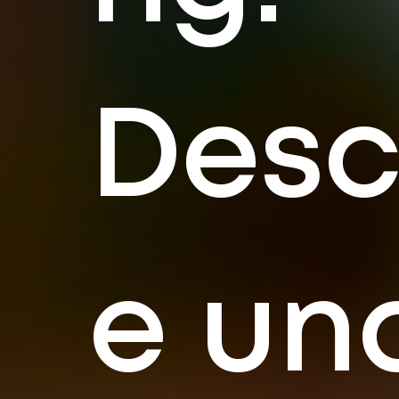
Desc
e un