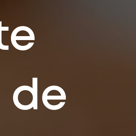
te
a de