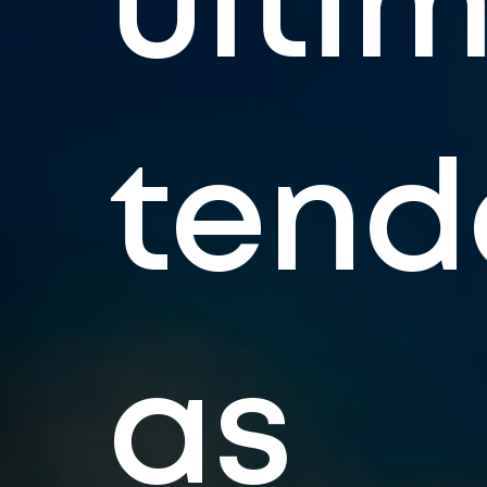
últi
tend
as