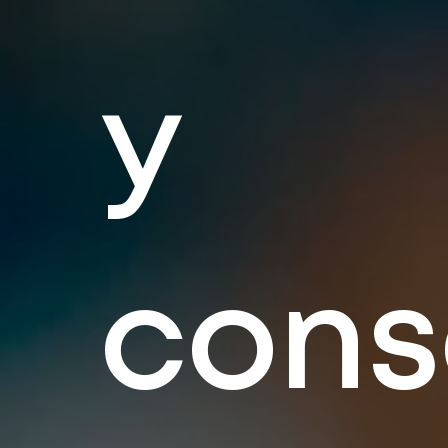
y
cons