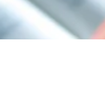
Diselo Media Internet Marketing
11 feb 2025
3 min de lectura
Cómo Iniciar tu Podcast en León,
Guanajuato: Guía Completa para
Principiantes