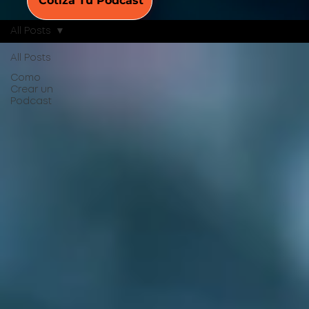
Cotiza Tu Podcast
All Posts
All Posts
Como
Crear un
Podcast