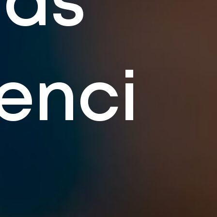
mas
enci