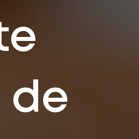
te
a de