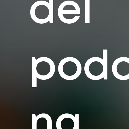
del
podc
ng.