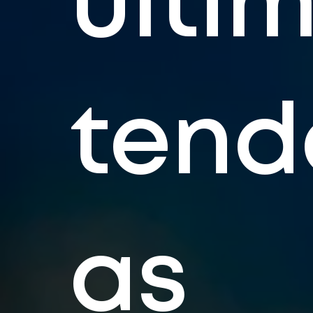
últi
tend
as