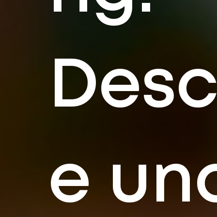
Desc
e un