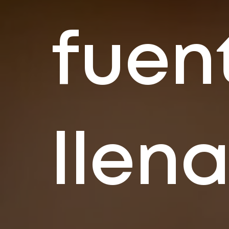
fuen
llen