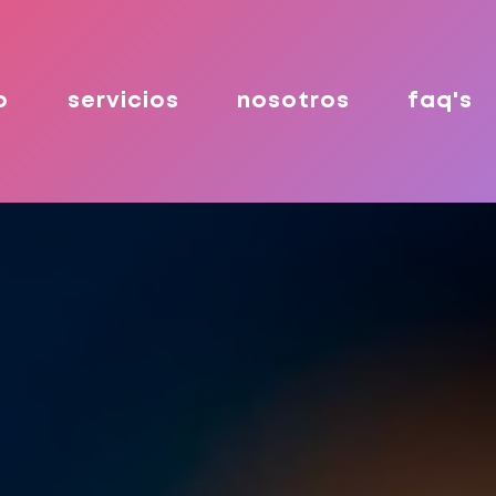
o
servicios
nosotros
faq's