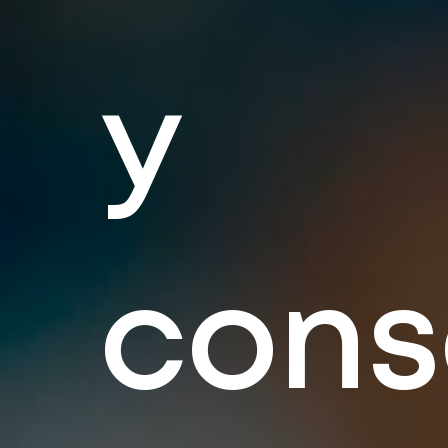
y
cons