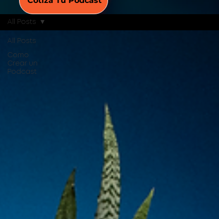
Cotiza Tu Podcast
All Posts
All Posts
Como
Crear un
Podcast