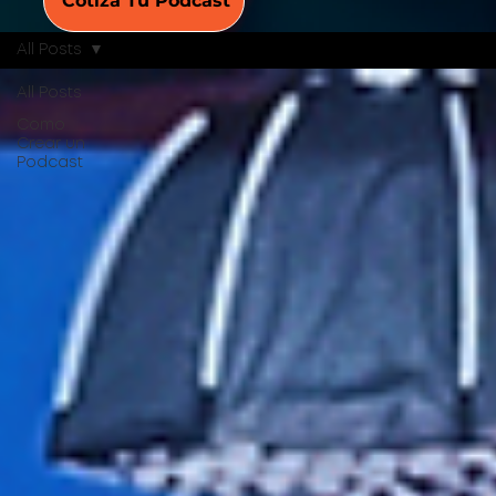
Cotiza Tu Podcast
All Posts
All Posts
Como
Crear un
Podcast